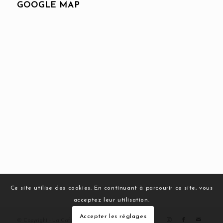
GOOGLE MAP
Ce site utilise des cookies. En continuant à parcourir ce site, vous
acceptez leur utilisation.
Accepter les réglages
© Copyright - La Cafétéria - Paris -
Confidentialité